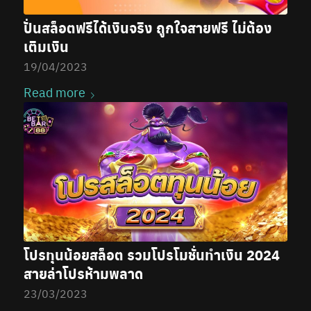
ปั่นสล็อตฟรีได้เงินจริง ถูกใจสายฟรี ไม่ต้อง
เติมเงิน
19/04/2023
Read more
โปรทุนน้อยสล็อต รวมโปรโมชั่นทำเงิน 2024
สายล่าโปรห้ามพลาด
23/03/2023