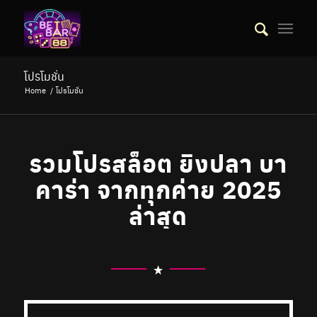
โปรโมชั่น
Home
/
โปรโมชั่น
รวมโปรสล็อต ยิงปลา บา
คาร่า จากทุกค่าย 2025
ล่าสุด