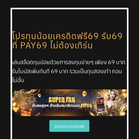
โปรทุนน้อยเครดิตฟรี69 รับ69
ที่ PAY69 ไม่ต้องเทิร์น
เล่นสล็อตทุนน้อยด้วยการลงทุนง่ายๆ เพียง 69 บาท
รับโบนัสเพิ่มทันที 69 บาท รวมเป็นทุนสองเท่า ถอน
ไม่อั้น
สมัครรับเครดิตฟรี