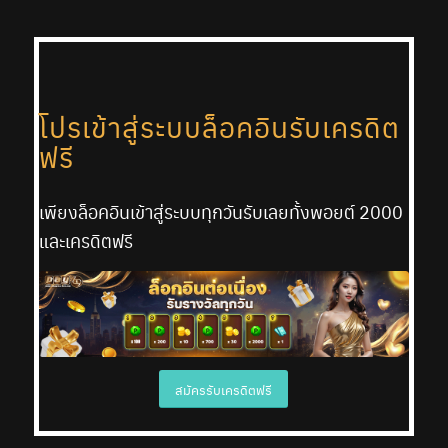
โปรเข้าสู่ระบบล็อคอินรับเครดิต
ฟรี
เพียงล็อคอินเข้าสู่ระบบทุกวันรับเลยทั้งพอยต์ 2000
และเครดิตฟรี
สมัครรับเครดิตฟรี