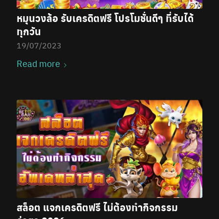
หมุนวงล้อ รับเครดิตฟรี โปรโมชั่นดีๆ ที่รับได้
ทุกวัน
19/07/2023
Read more
สล็อต แจกเครดิตฟรี ไม่ต้องทำกิจกรรม