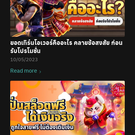
ยอดเทิร์นโอเวอร์คืออะไร คลายข้อสงสัย ก่อน
รับโปรโมชั่น
10/05/2023
Read more