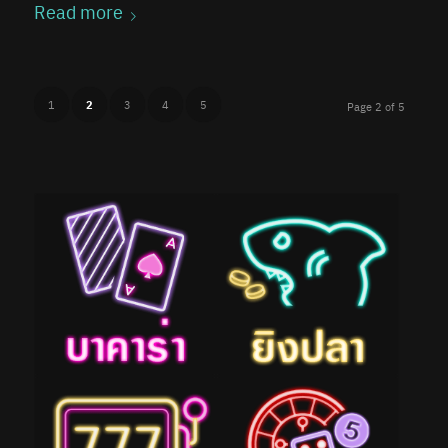
Read more
2
1
3
4
5
Page 2 of 5