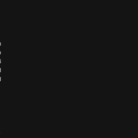
ก
บ
ี
ป
ป