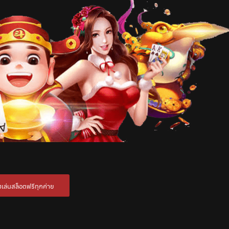
เล่นสล็อตฟรีทุกค่าย