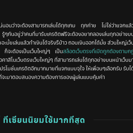
น่นอนว่าจะต้องสามารถเล่นได้ทุกเกม ทุกค่าย ไม่ใช่ว่าแจกแล้
 รู้ๆกันอยู่ว่าคนที่มารับเครดิตฟรีจะต้องอยากลองเล่นทุกอย่างบ
มเยอะมั้ยเล่นแล้วทำเงินได้จริงรึป่าว ถอนเงินออกได้มั้ย ส่วนใหญ่เว็
ย ก็จะต้องเป็นเว็บใหญ่ๆ เป็น
สล็อตเว็บตรงที่เปิดถูกต้องตามก
คาสิโนเว็บตรงเว็บใหญ่ๆ ที่สามารถเล่นได้ทุกอย่างบนหน้าเว็บม
งมีโปรโมชั่นเครดิตอีกมากมายที่แจกแบบจุใจ ให้เพื่อนๆเลือกรับ รับได
ี่จะมาตอบสนองความต้องการของผู้เล่นแบบคุ้มค่า
ี่เซียนนิยมใช้มากที่สุด