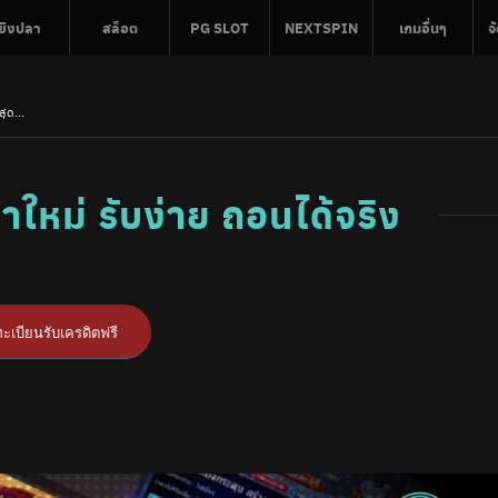
ยิงปลา
สล็อต
PG SLOT
NEXTSPIN
เกมอื่นๆ
จ
ุด...
ใหม่ รับง่าย ถอนได้จริง
ะเบียนรับเครดิตฟรี