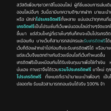
สวัสดีเพื่อนๆชาวคาสิโนออนไลน์ ผู้ที่ชื่นชอบการเล่นเด
ออนไลน์อื่นๆ วันนี้เรามีบทความดีๆมากฝาก มาแนะนำเ
โปรเครดิตฟรี
หรือ นักล่า
ทั้งหลาย แน่นอนว่าทุกคนที่เ
เครดิตฟรี
เป็นโปรมชั่นที่เว็บพนันออนไลน์ต่างๆจัดแจกให
ขึ้นมา แต่ส่วนใหญ่ที่เราเห็นๆกันก็คงจะเป็นโปรเครดิ
เหมือนกัน บางเว็บก็สามารถสมัครและ
รับเครดิตฟรี
ได
เว็บก็ต้องฝากเข้าไปก่อนถึงจะรับเครดิตฟรีได้ หรือบาง
แต่ละเว็บจึงแตกต่างกันด้วยเงื่อนไขที่เว็บกำหนดขึ
เครดิตฟรีเป็นเหมือนกันได้รับเงินทุนมาเพื่อใช้ทำเงิน
รวมโปรเครดิตฟรี
นั่นเอง ทางเราจึงได้รวบ
มาใหม่ ทุ
โปรเครดิตฟรี
ทั้งหมดที่เรานำมาแนะนำเพื่อนๆ เป็น
ปลอดภัย รับแล้วสามารถถอนเงินได้จริง 100% จ้า