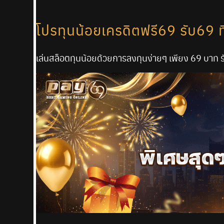
โปรทุนน้อยเครดิตฟรี69 รับ69 ที
เล่นสล็อตทุนน้อยด้วยการลงทุนง่ายๆ เพียง 69 บาท รั