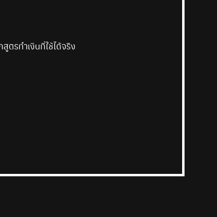
ูตรทำเงินที่ใช้ได้จริง