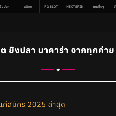
ยิงปลา
สล็อต
PG SLOT
NEXTSPIN
เกมอื่นๆ
จ
ต ยิงปลา บาคาร่า จากทุกค่าย 
แค่สมัคร 2025 ล่าสุด