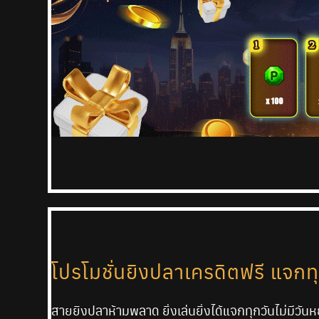
โปรโมชั่นยิงปลาเครดิตฟรี แจกท
สายยิงปลาห้ามพลาด ยิ่งเล่นยิ่งได้แจกทุกวันไม่มีวันหย