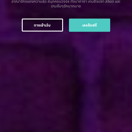
อาณาจักรแห่งความสุข สนุกครบวงจร ทั้งบาคาร่า เกมยิงปลา สล็อต และ
เกมอื่นๆอีกมากมาย
ทางเข้าเว็บ
เครดิตฟรี