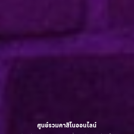
ศูนย์รวมคาสิโนออนไลน์