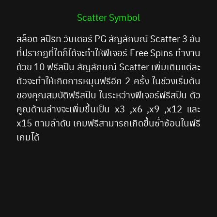
Scatter Symbol
สล็อต สปีริท วันเดอร์ PG สัญลักษณ์ Scatter 3 อัน
ที่ปรากฏที่ใดก็ได้จะทำให้ฟีเจอร์ Free Spins ทำงาน
ด้วย 10 ฟรีสปิน สัญลักษณ์ Scatter เพิ่มเติมแต่ละ
ตัวจะทำให้เกิดการหมุนฟรีอีก 2 ครั้ง ในช่วงเริ่มต้น
ของคุณสมบัติฟรีสปิน ในระหว่างฟีเจอร์ฟรีสปิน ตัว
คูณด้านล่างจะเพิ่มขึ้นเป็น x3 ,x6 ,x9 ,x12 และ
x15 ตามลำดับ เกมฟรีสามารถเกิดขึ้นซ้ำซ้อนในฟรี
เกมได้