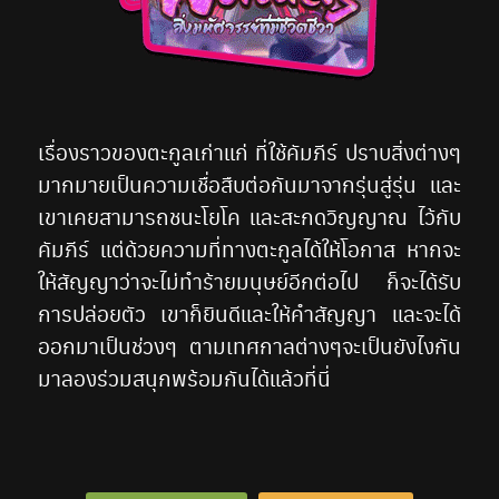
เรื่องราวของตะกูลเก่าแก่ ที่ใช้คัมภีร์ ปราบสิ่งต่างๆ
มากมายเป็นความเชื่อสืบต่อกันมาจากรุ่นสู่รุ่น และ
เขาเคยสามารถชนะโยโค และสะกดวิญญาณ ไว้กับ
คัมภีร์ แต่ด้วยความที่ทางตะกูลได้ให้โอกาส หากจะ
ให้สัญญาว่าจะไม่ทำร้ายมนุษย์อีกต่อไป ก็จะได้รับ
การปล่อยตัว เขาก็ยินดีและให้คำสัญญา และจะได้
ออกมาเป็นช่วงๆ ตามเทศกาลต่างๆจะเป็นยังไงกัน
มาลองร่วมสนุกพร้อมกันได้แล้วที่นี่