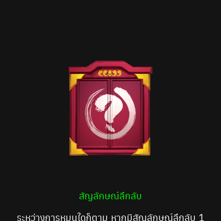
สัญลักษณ์ลึกลับ
ระหว่างการหมุนใดก็ตาม หากมีสัญลักษณ์ลึกลับ 1