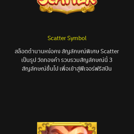
Scatter Symbol
สล็อตตำนานหง๋อคง สัญลักษณ์พิเศษ Scatter
เป็นรูป วัดทองคำ รวบรวมสัญลักษณ์นี้ 3
สัญลักษณ์ขึ้นไป เพื่อเข้าสู่ฟีเจอร์ฟรีสปิน