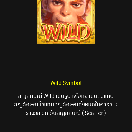
Wild Symbol
สัญลักษณ์ Wild เป็นรูป หง๋อคง เป็นตัวแทน
สัญลักษณ์ ใช้แทนสัญลักษณ์ทั้งหมดในการชนะ
รางวัล ยกเว้นสัญลักษณ์ ( Scatter )