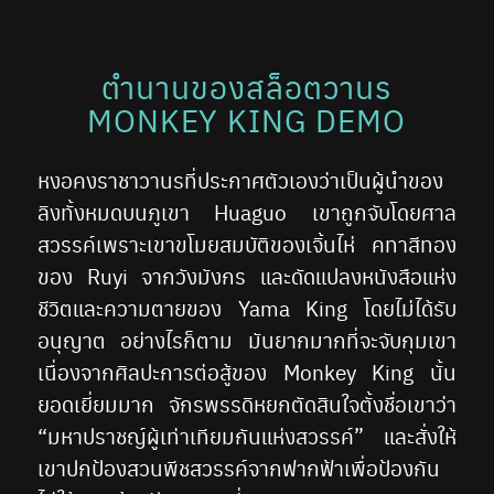
ตำนานของสล็อตวานร
MONKEY KING DEMO
หงอคงราชาวานรที่ประกาศตัวเองว่าเป็นผู้นำของ
ลิงทั้งหมดบนภูเขา Huaguo เขาถูกจับโดยศาล
สวรรค์เพราะเขาขโมยสมบัติของเจิ้นไห่ คทาสีทอง
ของ Ruyi จากวังมังกร และดัดแปลงหนังสือแห่ง
ชีวิตและความตายของ Yama King โดยไม่ได้รับ
อนุญาต อย่างไรก็ตาม มันยากมากที่จะจับกุมเขา
เนื่องจากศิลปะการต่อสู้ของ Monkey King นั้น
ยอดเยี่ยมมาก จักรพรรดิหยกตัดสินใจตั้งชื่อเขาว่า
“มหาปราชญ์ผู้เท่าเทียมกันแห่งสวรรค์” และสั่งให้
เขาปกป้องสวนพีชสวรรค์จากฟากฟ้าเพื่อป้องกัน