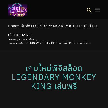
ทดลองเล่นฟรี LEGENDARY MONKEY KING เกมใหม่ PG
ตำนานราชาลิง
Home
/
บทความสล็อต
/
ทดลองเล่นฟรี LEGENDARY MONKEY KING เกมใหม่ PG ตำนานราชาลิง...
เกมใหม่พีจีสล็อต
LEGENDARY MONKEY
KING เล่นฟรี