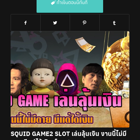
ทำเงินตอนนี้ทันที
SQUID GAME2 SLOT เล่นลุ้นเงิน งานนี้ไม่มี