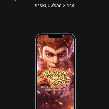
การหมุนฟรีอีก 2 ครั้ง