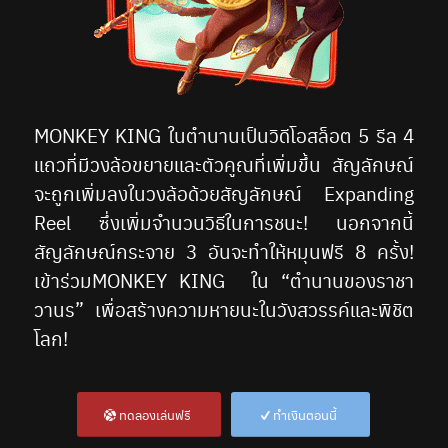
MONKEY KING ในตำนานเป็นวิดีโอสล็อต 5 รีล 4
แถวที่มีวงล้อขยายและตัวคูณที่เพิ่มขึ้น สัญลักษณ์
จะถูกเพิ่มลงในวงล้อด้วยสัญลักษณ์ Expanding
Reel ซึ่งเพิ่มจำนวนวิธีในการชนะ! นอกจากนี้
สัญลักษณ์กระจาย 3 อันจะทำให้หมุนฟรี 8 ครั้ง!
เข้าร่วมMONKEY KING ใน “ตำนานของราชา
วานร” เพื่อสร้างความหายนะในวังสวรรค์และพิชิต
โลก!
ทดลองเล่นฟรี
ทำเงินตอนนี้