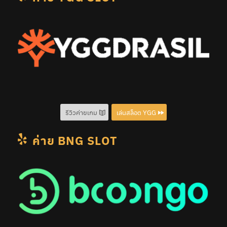
รีวิวค่ายเกม
เล่นสล็อต YGG
ค่าย BNG SLOT