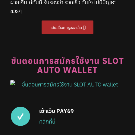
ฝากเงินได้ทันที รับรองว่า รวดเร็ว ทันใจ ไม่มีปัญหา
ชัวร์ๆ
เล่นสล็อตทรูวอลเล็ต
ขั้นตอนการสมัครใช้งาน SLOT
AUTO WALLET
เข้าเว็บ PAY69
คลิกที่นี่