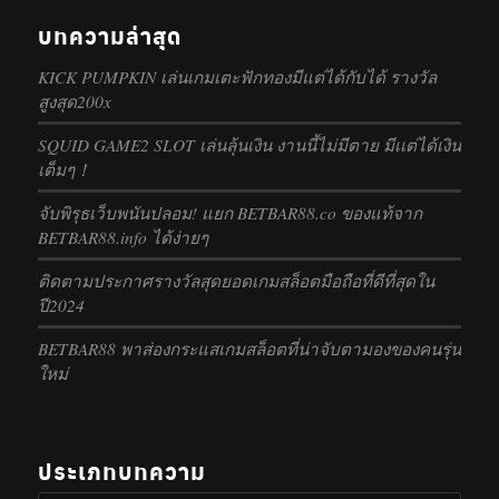
บทความล่าสุด
KICK PUMPKIN เล่นเกมเตะฟักทองมีแต่ได้กับได้ รางวัล
สูงสุด200x
SQUID GAME2 SLOT เล่นลุ้นเงิน งานนี้ไม่มีตาย มีเเต่ได้เงิน
เต็มๆ！
จับพิรุธเว็บพนันปลอม! แยก BETBAR88.co ของแท้จาก
BETBAR88.info ได้ง่ายๆ
ติดตามประกาศรางวัลสุดยอดเกมสล็อตมือถือที่ดีที่สุดใน
ปี2024
BETBAR88 พาส่องกระแสเกมสล็อตที่น่าจับตามองของคนรุ่น
ใหม่
ประเภทบทความ