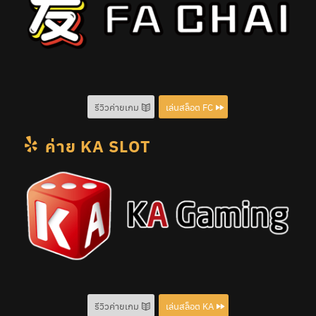
รีวิวค่ายเกม
เล่นสล็อต FC
ค่าย KA SLOT
รีวิวค่ายเกม
เล่นสล็อต KA