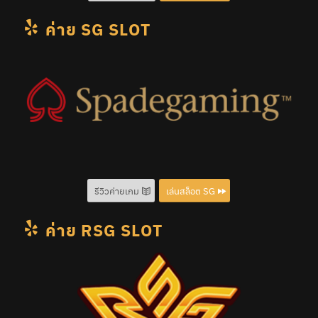
ค่าย SG SLOT
รีวิวค่ายเกม
เล่นสล็อต SG
ค่าย RSG SLOT