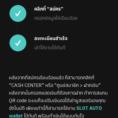
คลิกที่ “สมัคร”
กรอกข้อมูลให้เรียบร้อย
ลงทะเบียนสำเร็จ
เข้าใช้งานได้ทันที
หลังจากที่สมัครเรียบร้อยแล้ว ก็สามารถคลิกที่
“CASH CENTER” หรือ “ศูนย์สมาชิก > ฝากเงิน”
หลังจากนั้นกรอกยอดเงินที่ต้องการฝาก ทำการสแกน
QR code ระบบก็จะปรับเงินออโต้เข้ายูสเซอร์ของคุณ
SLOT AUTO
อัตโนมัติ เพียงเท่านี้ก็สามารถใช้งาน
wallet
ได้ทันที พร้อมทำเงินได้แบบทันใจ