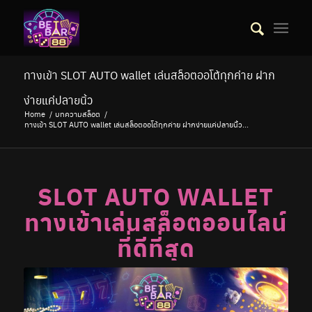
ทางเข้า SLOT AUTO wallet เล่นสล็อตออโต้ทุกค่าย ฝาก
ง่ายแค่ปลายนิ้ว
Home
/
บทความสล็อต
/
ทางเข้า SLOT AUTO wallet เล่นสล็อตออโต้ทุกค่าย ฝากง่ายแค่ปลายนิ้ว...
SLOT AUTO WALLET
ทางเข้าเล่นสล็อตออนไลน์
ที่ดีที่สุด