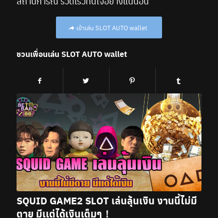
สถานการณ์ รวดเร็วทันใจอย่างแน่นอน
เข้าเล่น SLOT AUTO wallet
ชวนเพื่อนเล่น SLOT AUTO wallet
SQUID GAME2 SLOT เล่นลุ้นเงิน งานนี้ไม่มี
ตาย มีเเต่ได้เงินเต็มๆ！