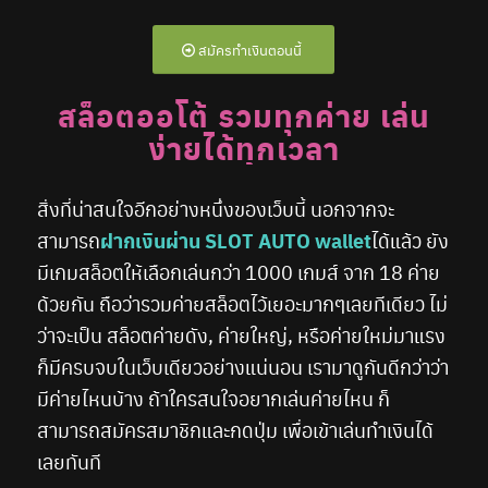
สมัครทำเงินตอนนี้
สล็อตออโต้ รวมทุกค่าย เล่น
ง่ายได้ทุกเวลา
สิ่งที่น่าสนใจอีกอย่างหนึ่งของเว็บนี้ นอกจากจะ
ฝากเงินผ่าน SLOT AUTO wallet
สามารถ
ได้แล้ว ยัง
มีเกมสล็อตให้เลือกเล่นกว่า 1000 เกมส์ จาก 18 ค่าย
ด้วยกัน ถือว่ารวมค่ายสล็อตไว้เยอะมากๆเลยทีเดียว ไม่
ว่าจะเป็น สล็อตค่ายดัง, ค่ายใหญ่, หรือค่ายใหม่มาแรง
ก็มีครบจบในเว็บเดียวอย่างแน่นอน เรามาดูกันดีกว่าว่า
มีค่ายไหนบ้าง ถ้าใครสนใจอยากเล่นค่ายไหน ก็
สามารถสมัครสมาชิกและกดปุ่ม เพื่อเข้าเล่นทำเงินได้
เลยทันที