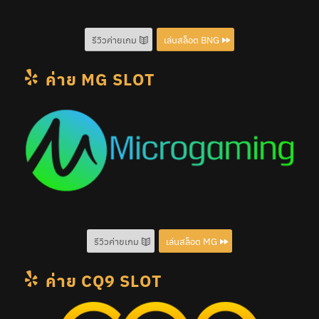
รีวิวค่ายเกม
เล่นสล็อต BNG
ค่าย MG SLOT
รีวิวค่ายเกม
เล่นสล็อต MG
ค่าย CQ9 SLOT