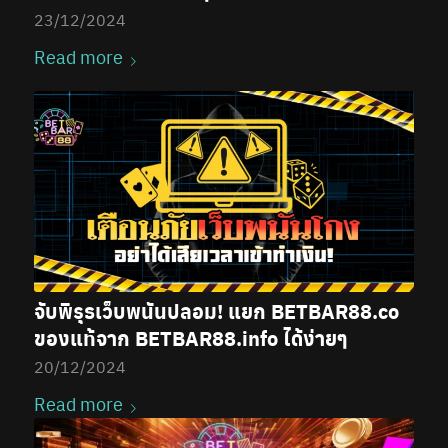
23/12/2024
Read more
จับพิรุธเว็บพนันปลอม! แยก BETBAR88.co
ของแท้จาก BETBAR88.info ได้ง่ายๆ
20/12/2024
Read more