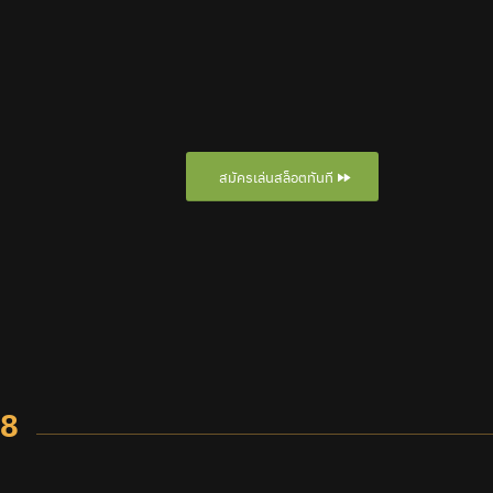
สมัครเล่นสล็อตทันที
88