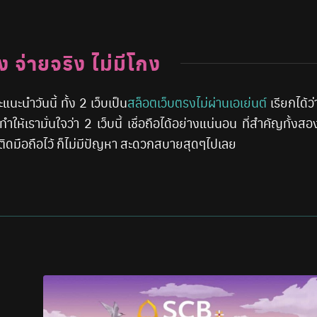
 จ่ายจริง ไม่มีโกง
แนะนำวันนี้ ทั้ง 2 เว็บเป็น
สล็อตเว็บตรงไม่ผ่านเอเย่นต์
เรียกได้ว่
ทำให้เรามั่นใจว่า 2 เว็บนี้ เชื่อถือได้อย่างแน่นอน ที่สำคัญทั้งสอ
ติดมือถือไว้ ก็ไม่มีปัญหา สะดวกสบายสุดๆไปเลย