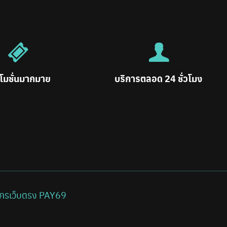
โมชั่นมากมาย
บริการตลอด 24 ชั่วโมง