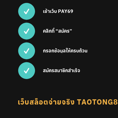
เข้าเว็บ PAY69
คลิกที่ “สมัคร”
กรอกข้อมูลให้ครบถ้วน
สมัครสมาชิกสำเร็จ
เว็บสล็อตจ่ายจริง TAOTONG