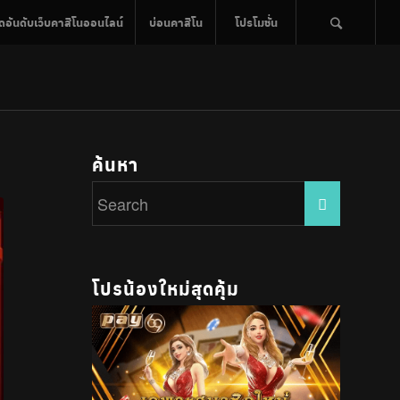
ัดอันดับเว็บคาสิโนออนไลน์
บ่อนคาสิโน
โปรโมชั่น
ค้นหา
โปรน้องใหม่สุดคุ้ม