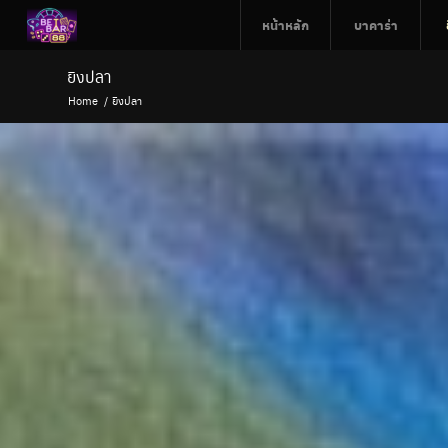
หน้าหลัก
บาคาร่า
ยิงปลา
Home
/
ยิงปลา