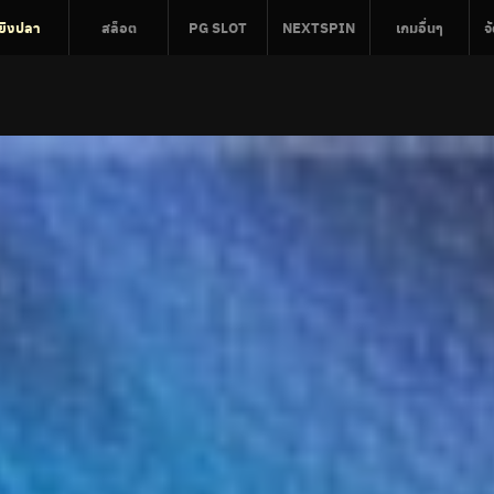
ยิงปลา
สล็อต
PG SLOT
NEXTSPIN
เกมอื่นๆ
จ