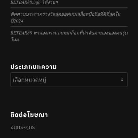
BETBAR88.info ได้ง่ายๆ
ติดตามประกาศรางวัลสุดยอดเกมสล็อตมือถือที่ดีที่สุดใน
ปี2024
BETBAR88 พาส่องกระแสเกมสล็อตที่น่าจับตามองของคนรุ่น
ใหม่
ประเภทบทความ
ประเภท
บทความ
ติดต่อโฆษณา
จันทร์-ศุกร์