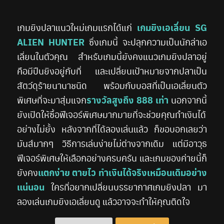
เกมยิงเอเลี่ยน SG
เกมยิงปลาแนวใหม่เกมแรกได้แก่
ALIEN HUNTER
ซื่งเกมนี้ จะปลุกความเป็นนักล่าเอ
เลี่ยนในตัวคุณ สำหรับเกมนี้ยังคงแนวเกมยิงปลาอยู่
คือมีปืนยิงอยู่กับที่ และเปลี่ยนเป้าหมายจากปลาเป็น
สัตว์ดุร้ายนานาชนิด พร้อมกับบอสที่เป็นเอเลี่ยนตัว
รางวัลสูงถึง 888 เท่า
พิเศษที่จะมาสุ่มแจก
นอกจากนี้
ยังเปิดให้ซื้อฟีเจอร์พิเศษมากมายที่จะช่วยคุณทำเงินได้
อย่างไม่ยั้ง หลังจากที่ได้ลองเล่นแล้ว ก็ขอบอกเลยว่า
มันส์มากๆ วิธีการเล่นง่ายไม่ต่างจากเดิม แต่มีอาวุธ
ฟีเจอร์พิเศษให้เลือกอย่างครบครัน และเกมของค่ายนี้ก็
แตกง่าย ตายไว ทำเงินได้จริงเหมือนเดิมอย่าง
ยังคง
แน่นอน
ใครที่อยากเปลี่ยนบรรยากาศเกมยิงปลา มา
ลองเล่นเกมยิงเอเลี่ยนดู แล้วอาจจะทำให้คุณติดใจ