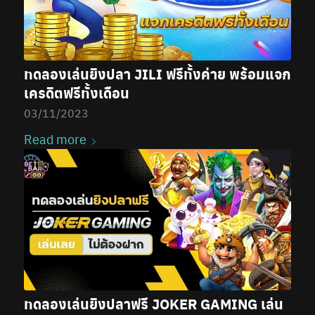
ทดลองเล่นยิงปลา JILI ฟรีทั้งค่าย พร้อมแจก
เครดิตฟรีทั้งเดือน
03/11/2023
Read more
ทดลองเล่นยิงปลาฟรี JOKER GAMING เล่น