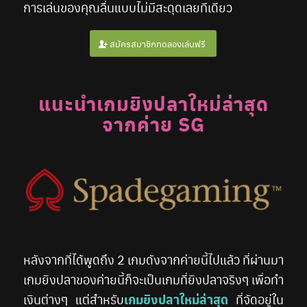
การเล่นของคุณลื่นแบบไม่มีสะดุดเลยทีเดียว
สมัครสมาชิกทดลองเล่นฟรี
แนะนำเกมยิงปลาใหม่ล่าสุด
จากค่าย SG
หลังจากที่ได้พูดถึง 2 เกมดังจากค่ายนี้ไปแล้ว ที่ผ่านมา
เกมยิงปลาของค่ายนี้ก็จะเป็นเกมที่ยิงปลาจริงๆ เพื่อทำ
เกมยิงปลาใหม่ล่าสุด
เงินต่างๆ แต่สำหรับ
ที่จัดอยู่ใน