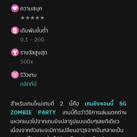
ความสนุก
★★★★★
เดิมพันขั้นต่ำ
0.1 – 200
รางวัลสูงสุด
500x
รีวิวเกม
คลิกที่นี่
เกมยิงซอมบี้ SG
สำหรับเกมใหม่เกมที่ 2 นี้คือ
ZOMBIE PARTY
เกมนี้ถือว่าวิธีการเล่นแตกต่าง
แหวกแนวไปจากเกมยิงปลารูปแบบเดิมๆเลยทีเดียว
เนื่องจากตัวเกมจะมีการเปลี่ยนอาวุธจากปืนกลายเป็น