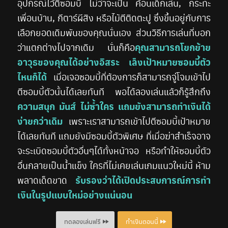
อุปกรณ์ไว้ตีซอมบี้ ไม่ว่าจะเป็น ค้อนเด็กเล่น, กระทะ
เพื่อนบ้าน, กีตาร์ผีสิง หรือไม้ตีติดตะปู ซึ่งขึ้นอยู่กับการ
เลือกยอดเดิมพันของคุณนั่นเอง ส่วนวิธีการเล่นที่บอก
คุณสามารถโยกย้าย
ว่าแตกต่างไปจากเดิม นั่นก็คือ
อาวุธของคุณได้อย่างอิสระ เล็งเป้าหมายซอมบี้ตัว
ไหนก็ได้
เมื่อเจอซอมบี้ที่ต้องการก็สามารถจู่โจมเข้าไป
ตีซอมบี้ตัวนั้นได้เลยทันที พอได้ลองเล่นแล้วก็รู้สึกถึง
ความสนุก มันส์ ไม่ซ้ำใคร แถมยังสามารถทำเงินได้
ง่ายกว่าเดิม
เพราะเราสามารถเข้าไปตีซอมบี้เป้าหมาย
ได้เลยทันที แถมยังมีซอมบี้ตัวพิเศษ ที่เมื่อฆ่าสำเร็จอาจ
จะระเบิดซอมบี้ตัวอื่นๆได้ทั้งหน้าจอ หรือทำให้ซอมบี้ตัว
อื่นกลายเป็นน้ำแข็ง ใครที่ไม่เคยเล่นเกมแนวใหม่นี้ ห้าม
รับรองว่าได้เปิดประสบการณ์การทำ
พลาดเด็ดขาด
เงินในรูปแบบใหม่อย่างแน่นอน
ทดลองเล่นฟรี
ทำเงินตอนนี้