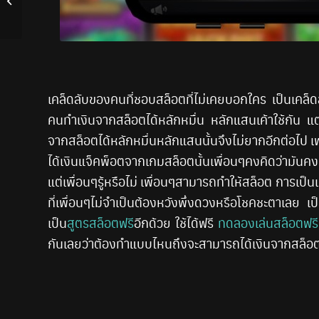
โลก...
เคล็ดลับของคนที่ชอบสล็อตที่ไม่เคยบอกใคร เป็นเคล็ดลั
คนทำเงินจากสล็อตได้หลักหมื่น หลักแสนเค้าใช้กัน แต่มื
จากสล็อตได้หลักหมื่นหลักแสนนั้นจึงไม่ยากอีกต่อไป เ
ได้เงินแจ็คพ็อตจากเกมสล็อตนั้นเพื่อนๆคงคิดว่ามัน
แต่เพื่อนๆรู้หรือไม่ เพื่อนๆสามารถทำให้สล็อต การเป็น
ที่เพื่อนๆไม่จำเป็นต้องหวังพึ่งดวงหรือโชคชะตาเลย เป็
เป็น
สูตรสล็อตฟรี
อีกด้วย ใช้ได้ฟรี
ทดลองเล่นสล็อตฟรี
กันเลยว่าต้องทำแบบไหนถึงจะสามารถได้เงินจากสล็