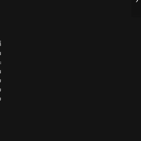
่
น
ะ
น
บ
ม
บ