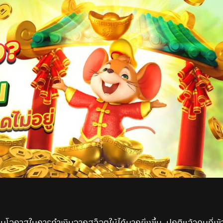
่มโอกาสในการทำเงินจากสล็อตให้ได้มากยิ่งขึ้น ปกติแล้วคนที่เข้