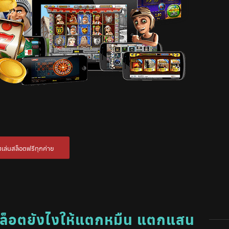
เล่นสล็อตฟรีทุกค่าย
ล่นสล็อตยังไงให้แตกหมื่น แตกแสน