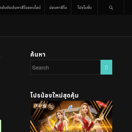
ัดอันดับเว็บคาสิโนออนไลน์
บ่อนคาสิโน
โปรโมชั่น
ค้นหา
โปรน้องใหม่สุดคุ้ม