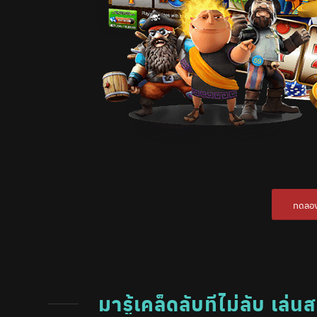
ทดลอง
มารู้เคล็ดลับที่ไม่ลับ เ