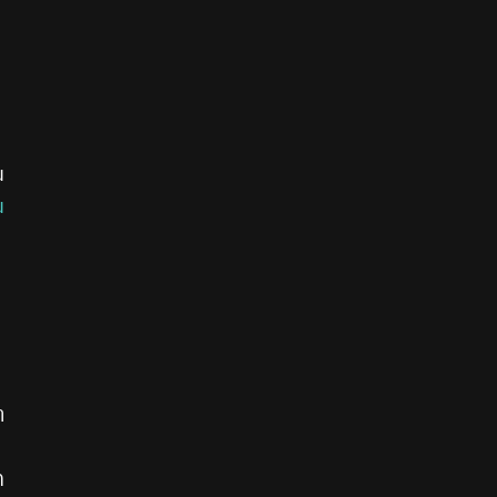
น
น
า
ท