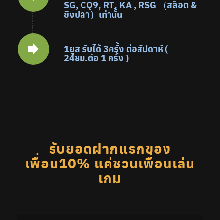
SG, CQ9, RT, KA , RSG （สล็อต &
ยิงปลา）เท่านั้น
1ยูส รับได้ 3ครั้ง ต่อสัปดาห์ (
24ชม.ต่อ 1 ครั้ง )
รับยอดฝากแรกของ
เพื่อน10% แค่ชวนเพื่อนเล่น
เกม