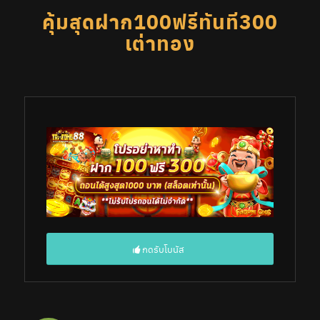
คุ้มสุดฝาก100ฟรีทันที300
เต่าทอง
กดรับโบนัส