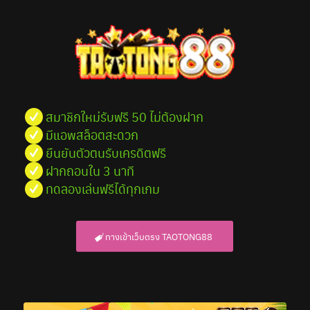
สมาชิกใหม่รับฟรี 50 ไม่ต้องฝาก
มีแอพสล็อตสะดวก
ยืนยันตัวตนรับเครดิตฟรี
ฝากถอนใน 3 นาที
ทดลองเล่นฟรีได้ทุกเกม
ทางเข้าเว็บตรง TAOTONG88