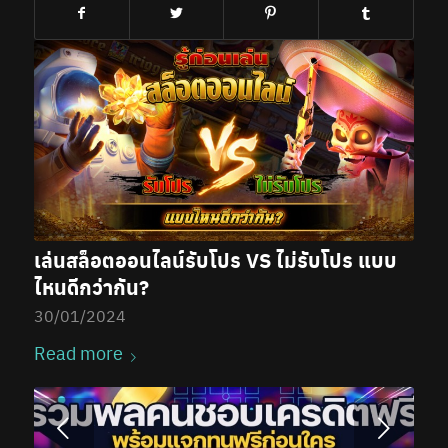
เล่นสล็อตออนไลน์รับโปร VS ไม่รับโปร แบบ
ไหนดีกว่ากัน?
30/01/2024
Read more
Next