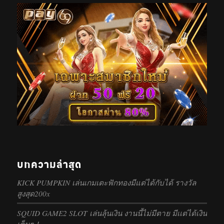
บทความล่าสุด
KICK PUMPKIN เล่นเกมเตะฟักทองมีแต่ได้กับได้ รางวัล
สูงสุด200x
SQUID GAME2 SLOT เล่นลุ้นเงิน งานนี้ไม่มีตาย มีเเต่ได้เงิน
เต็มๆ！