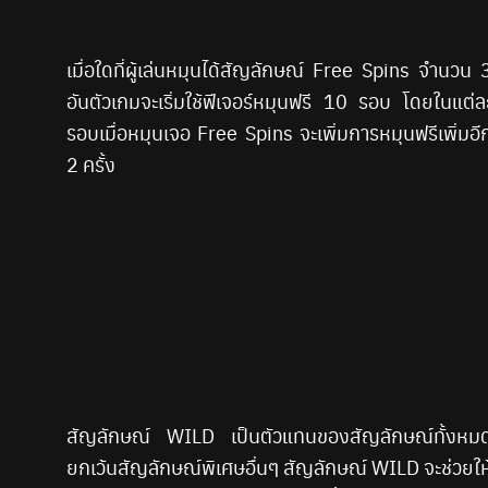
เมื่อใดที่ผู้เล่นหมุนได้สัญลักษณ์ Free Spins จำนวน 
อันตัวเกมจะเริ่มใช้ฟีเจอร์หมุนฟรี 10 รอบ โดยในแต่ล
รอบเมื่อหมุนเจอ Free Spins จะเพิ่มการหมุนฟรีเพิ่มอี
2 ครั้ง
สัญลักษณ์ WILD เป็นตัวแทนของสัญลักษณ์ทั้งหม
ยกเว้นสัญลักษณ์พิเศษอื่นๆ สัญลักษณ์ WILD จะช่วยให