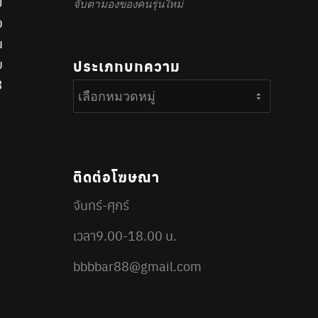
ย
จับตามองของคนรุ่นใหม่
ง
น
ม
ประเภทบทความ
3
ประเภท
บทความ
ติดต่อโฆษณา
จันทร์-ศุกร์
เวลา9.00-18.00 น.
bbbbar88@gmail.com