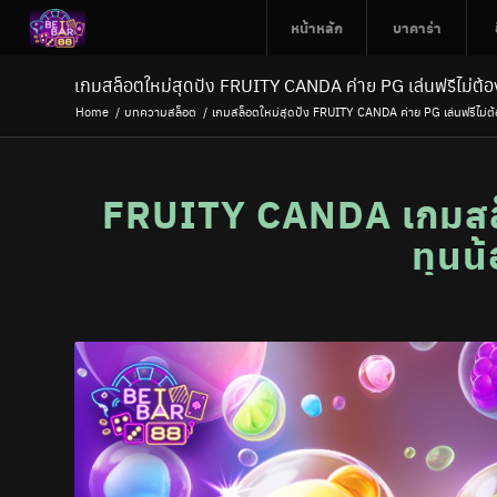
หน้าหลัก
บาคาร่า
เกมสล็อตใหม่สุดปัง FRUITY CANDA ค่าย PG เล่นฟรีไม่ต้
Home
/
บทความสล็อต
/
เกมสล็อตใหม่สุดปัง FRUITY CANDA ค่าย PG เล่นฟรีไม่ต้
FRUITY CANDA เกมสล็
ทุนน้