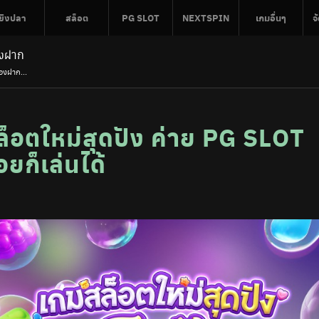
ยิงปลา
สล็อต
PG SLOT
NEXTSPIN
เกมอื่นๆ
จ
องฝาก
องฝาก...
อตใหม่สุดปัง ค่าย PG SLOT
อยก็เล่นได้