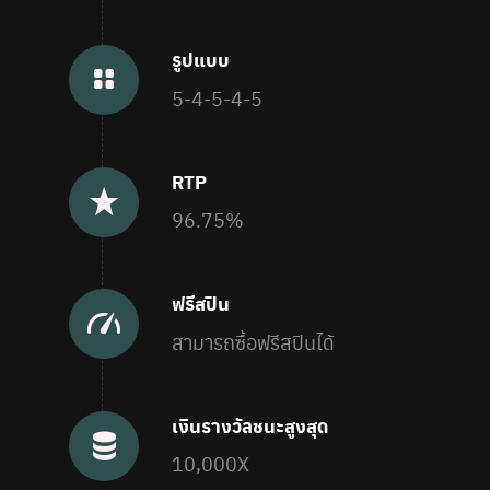
รูปแบบ
5-4-5-4-5
RTP
96.75%
ฟรีสปิน
สามารถซื้อฟรีสปินได้
เงินรางวัลชนะสูงสุด
10,000X