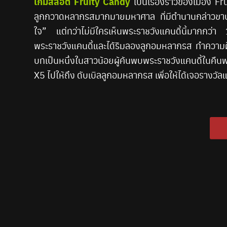
เกมสล็อต Fruity Candy
เป็นเรื่องราวของเมือง Fr
ลูกกวาดหลากรสมากมายมหาศาล ที่มีตำนานกล่าวขานกัน
ใจ” แต่ทว่าไม่มีใครเห็นพระราชวังแคนดี้นี้มากกว่
พระราชวังแคนดี้และได้ริมลองลูกอมหลากรส ทำความ
บทเป็นหนึ่งในสาวน้อยผู้ค้นพบพระราชวังแคนดี้ในคื
X5 ไปให้ถึง ดับเบิลลูกอมหลากรส เพื่อให้ได้เจอรางวัล