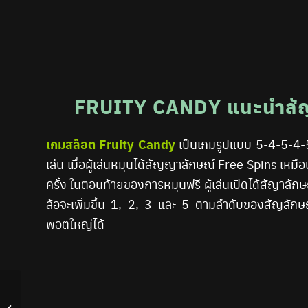
FRUITY CANDY แนะนำสัญล
เกมสล็อต Fruity Candy
เป็นเกมรูปแบบ 5-4-5-4-5 
เล่น เมื่อผู้เล่นหมุนได้สัญญาลักษณ์ Free Spins เหมือ
ครั้ง ในตอนท้ายของการหมุนฟรี ผู้เล่นเปิดได้สัญาลักษ
ล้อจะเพิ่มขึ้น 1, 2, 3 และ 5 ตามลำดับของสัญลักษณ์ฟร
พอตใหญ่ได้
ลองเล่นเกมสล็อต เล่นฟรี