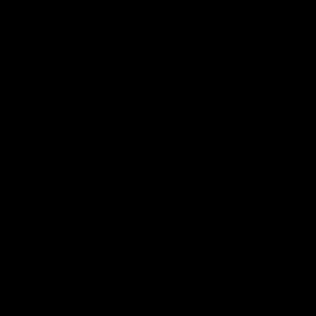
ค่ายเกมสุดฮิต