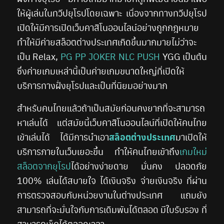
ให้ผู้เล่นในทวีปยุโรปโดยเฉพาะ เนื่องจากทางทวีปยุโรป
เปิดให้มีการเปิดเว็บคาสิโนออนไลน์อย่างถูกกฎหมาย
ทำให้มีค่ายสล็อตต่างประเทศเกิดขึ้นมากมายไม่ว่าจะ
เป็น Relax,
PG
PP
JOKER
NLC
PUSH
YGG เป็นต้น
ซึ่งค่ายเกมเหล่านี้เป็นค่ายเกมขนาดใหญ่ที่เปิดให้
บริการทางฝั่งยุโรปและเป็นที่นิยมอย่างมาก
สำหรับคนไทยแล้วถ้าเป็นสมัยก่อนคงยากที่จะสามารถ
หาเล่นได้ แต่สมัยนี้เว็บคาสิโนออนไลน์ที่เปิดให้คนไทย
สล็อตต่างประเทศ
เข้าเล่นได้ ได้มีการนำเอา
มาเปิดให้
บริการภายในเว็บเยอะขึ้น ทำให้คนไทยเข้าถึง
เกมใหม่
สล็อตจากยุโรป
ได้อย่างง่ายดาย มั่นคง ปลอดภัย
100% เล่นได้สบายใจ ได้เงินจริง จ่ายเงินจริง ที่ผ่าน
การตรวจสอบกับหน่วยงานในต่างประเทศ แถมยัง
สามารถที่จะมั่นใจกับการเดิมพันได้ตลอด มีใบรับรอง ที่
สามารถเช็คได้ตลอดเวลา