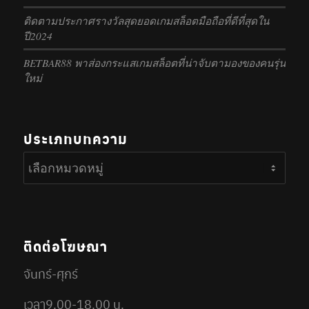
ติดตามประกาศรางวัลสุดยอดเกมสล็อตมือถือที่ดีที่สุดใน
ปี2024
BETBAR88 พาส่องกระแสเกมสล็อตที่น่าจับตามองของคนรุ่น
ใหม่
ประเภทบทความ
ประเภท
บทความ
ติดต่อโฆษณา
จันทร์-ศุกร์
เวลา9.00-18.00 น.