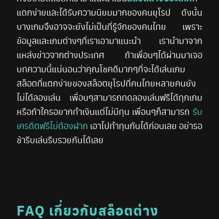
แตกง่ายและได้รับความนิยมมากของคนยุโรป ดังนั้น
บางเกมจึงอาจจะยังไม่เป็นที่รู้จักของคนไทย เพราะ
ข้อมูลและเกมต่างๆที่เราเอามาแนะนำ เรานำมาจาก
แหล่งข่าวจากต่างประเทศ ถ้าเพื่อนๆได้ผ่านมาเจอ
บทความนี้แน่นอนว่าคุณโชคดีมากๆที่จะได้เล่นเกม
สล็อตที่แตกง่ายของสล็อตยุโรปที่คนไทยหลายคนยัง
ไม่ได้ลองเล่น เพื่อนๆสามารถทดลองเล่นฟรีได้ทุกเกม
หรือถ้าใครอยากทำเงินแต่ไม่มีทุน เพื่อนๆก็สามารถ
รับ
เครดิตฟรีไม่ต้องฝาก
เอาไปทำทุนกันได้ก่อนเลย อย่ารอ
ช้ารีบเล่นรีบรวยกันได้เลย
FAQ เกี่ยวกับสล็อตต่าง