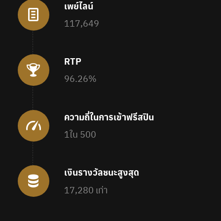
เพย์ไลน์
117,649
RTP
96.26%
ความถี่ในการเข้าฟรีสปิน
1ใน 500
เงินรางวัลชนะสูงสุด
17,280 เท่า