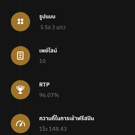
รูปแบบ
5 รีล 3 แถว
เพย์ไลน์
10
RTP
96.07%
ความถี่ในการเข้าฟรีสปิน
1ใน 148.43