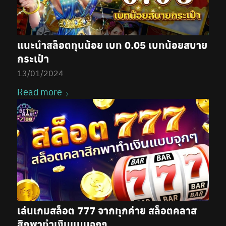
แนะนำสล็อตทุนน้อย เบท 0.05 เบทน้อยสบาย
กระเป๋า
13/01/2024
Read more
เล่นเกมสล็อต 777 จากทุกค่าย สล็อตคลาส
สิกพาทำเงินแบบจุกๆ