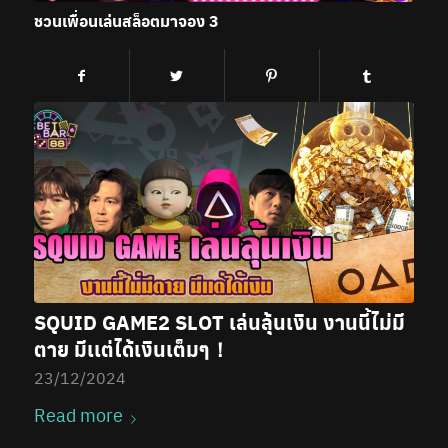
ชวนเพื่อนเล่นสล็อตมาจอง 3
SQUID GAME2 SLOT เล่นลุ้นเงิน งานนี้ไม่มี
ตาย มีเเต่ได้เงินเต็มๆ！
23/12/2024
Read more