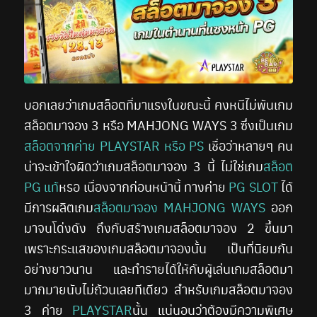
บอกเลยว่าเกมสล็อตที่มาแรงในขณะนี้ คงหนีไม่พ้นเกม
สล็อตมาจอง 3 หรือ MAHJONG WAYS 3 ซึ่งเป็นเกม
สล็อตจากค่าย PLAYSTAR หรือ PS
เชื่อว่าหลายๆ คน
น่าจะเข้าใจผิดว่าเกมสล็อตมาจอง 3 นี้ ไม่ใช่เกม
สล็อต
PG แท้
หรอ เนื่องจากก่อนหน้านี้ ทางค่าย
PG SLOT
ได้
มีการผลิตเกม
สล็อตมาจอง MAHJONG WAYS
ออก
มาจนโด่งดัง ถึงกับสร้างเกมสล็อตมาจอง 2 ขึ้นมา
เพราะกระแสของเกมสล็อตมาจองนั้น เป็นที่นิยมกัน
อย่างยาวนาน และทำรายได้ให้กับผู้เล่นเกมสล็อตมา
มากมายนับไม่ถ้วนเลยทีเดียว สำหรับเกมสล็อตมาจอง
3 ค่าย
PLAYSTAR
นั้น แน่นอนว่าต้องมีความพิเศษ