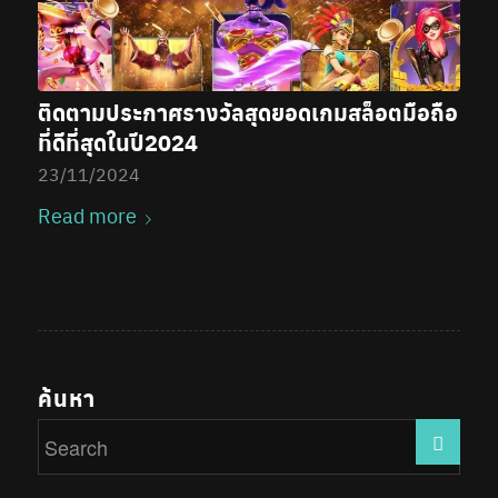
ติดตามประกาศรางวัลสุดยอดเกมสล็อตมือถือ
ที่ดีที่สุดในปี2024
23/11/2024
Read more
ค้นหา