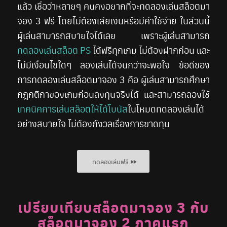
แล้ว เชื่อว่าหลายๆ คนคงอยากที่จะทดลองเล่นสล็อตมา
จอง 3 ฟรี โดยไม่ต้องเสียเงินหรือมีค่าใช้จ่าย ในส่วนนี้
ผู้เล่นสามารถสบายใจได้เลย เพราะผู้เล่นสามารถ
ทดลองเล่นสล็อต PS
ได้ฟรีทุกเกม ไม่ต้องฝากก่อน และ
ไม่มีเงื่อนไขใดๆ ลองเล่นได้จนกว่าจะพอใจ ข้อดีของ
การทดลองเล่นสล็อตมาจอง 3 คือ ผู้เล่นสามารถศึกษา
กฎกติกาของเกมก่อนลงทุนจริงได้ และสามารถลองใช้
เทคนิคการเล่นสล็อตให้ได้โบนัส
ในโหมดทดลองเล่นได้
อย่างสบายใจ ไม่ต้องกังวลเรื่องการขาดทุน
ทดลองเล่นฟรี
เปรียบเทียบสล็อตมาจอง 3 กับ
สล็อตมาจอง 2 ภาคแรก