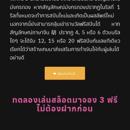
มังกรทอง หากสัญลักษณ์มังกรทองปรากฏในรีลที่ 1
รีลทั้งหมดจะทำการสปินใหม่และเกิดเป็นผลลัพธ์ใหม่
นอกจากนี้ยังสามารถลุ้นเข้ารางวัลฟรีสปินได้ หาก
สัญลักษณ์ภาษาจีน 胡 ปรากฏ 4, 5 หรือ 6 ตัวบนรีล
ใดๆ จะได้รับ 12, 15 หรือ 20 ฟรีสปินกันเลยทีเดียว
เรียกได้ว่าสร้างเกมมาส่งเสริมการทำเงินให้กับผู้เล่นได้
อย่างดี
เล่นเกมทันที
ทดลองเล่นสล็อตมาจอง 3 ฟรี
ไม่ต้องฝากก่อน