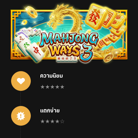
ความนิยม
★★★★★
แตกง่าย
★★★★☆