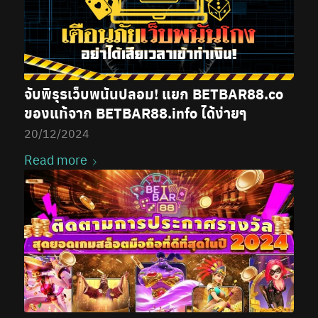
จับพิรุธเว็บพนันปลอม! แยก BETBAR88.co
ของแท้จาก BETBAR88.info ได้ง่ายๆ
20/12/2024
Read more