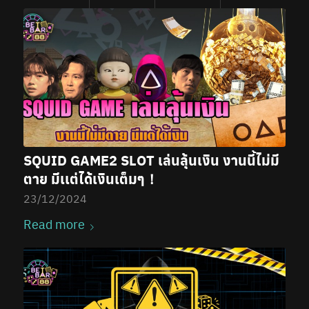
SQUID GAME2 SLOT เล่นลุ้นเงิน งานนี้ไม่มี
ตาย มีเเต่ได้เงินเต็มๆ！
23/12/2024
Read more