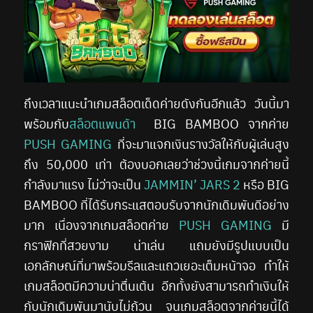
ถึงเวลาแนะนำเกมสล็อตเด็ดค่ายดังกันอีกแล้ว วันนี้มา
พร้อมกับ
สล็อตแพนด้า
BIG BAMBOO จากค่าย
PUSH GAMING
ที่จะมาแจกเงินรางวัลให้กับผู้เล่นสูง
ถึง 50,000 เท่า ต้องบอกเลยว่าช่วงนี้เกมจากค่ายนี้
กำลังมาแรง ไม่ว่าจะเป็น
JAMMIN’ JARS 2
หรือ BIG
BAMBOO ที่ได้รับกระแสตอบรับจากนักเดิมพันดีอย่าง
มาก เนื่องจากเกมสล็อตค่าย
PUSH GAMING
มี
กราฟิกที่สวยงาม น่าเล่น แถมยังมีรูปแบบเป็น
เอกลักษณ์ที่มาพร้อมรีลและแถวเยอะเต็มหน้าจอ ทำให้
เกมสล็อตมีความน่าตื่นเต้น อีกทั้งยังสามารถทำเงินให้
กับนักเดิมพันมานับไม่ถ้วน จนเกมสล็อตจากค่ายนี้ได้