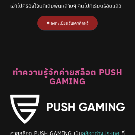
เข้าไปครองใจนักเดิมพันหลายๆ คนไปที่เรียบร้อยแล้ว
ลงทะเบียนรับเครดิตฟรี
ทำความรู้จักค่ายสล็อต PUSH
GAMING
ค่ายสล็อต PUSH GAMING เป็น
สล็อตต่างประเทศ
ที่