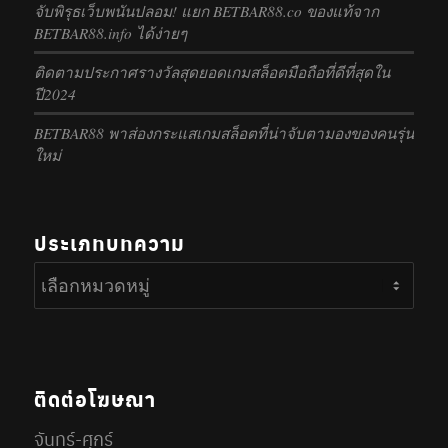
จับพิรุธเว็บพนันปลอม! แยก BETBAR88.co ของแท้จาก
BETBAR88.info ได้ง่ายๆ
ติดตามประกาศรางวัลสุดยอดเกมสล็อตมือถือที่ดีที่สุดใน
ปี2024
BETBAR88 พาส่องกระแสเกมสล็อตที่น่าจับตามองของคนรุ่น
ใหม่
ประเภทบทความ
ประเภท
บทความ
ติดต่อโฆษณา
จันทร์-ศุกร์