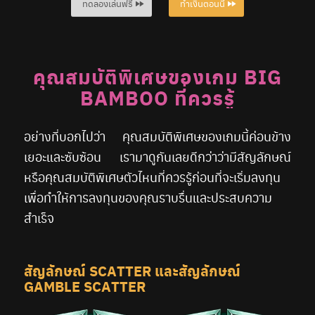
ทดลองเล่นฟรี
ทำเงินตอนนี้
คุณสมบัติพิเศษของเกม BIG
BAMBOO ที่ควรรู้
อย่างที่บอกไปว่า คุณสมบัติพิเศษของเกมนี้ค่อนข้าง
เยอะและซับซ้อน เรามาดูกันเลยดีกว่าว่ามีสัญลักษณ์
หรือคุณสมบัติพิเศษตัวไหนที่ควรรู้ก่อนที่จะเริ่มลงทุน
เพื่อทำให้การลงทุนของคุณราบรื่นและประสบความ
สำเร็จ
สัญลักษณ์ SCATTER และสัญลักษณ์
GAMBLE SCATTER