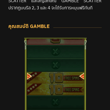
SCATTER และสัญลักษณ์ GAMBLE SCATTER
ปรากฏบนรีล 2, 3 และ 4 จะได้รับการหมุนฟรีทันที
คุณสมบัติ GAMBLE