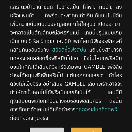
และสัตว์ป่านานาชนิด ไม่ว่าจะเป็น ไก่ฟ้า, หมูป่า, ลิง
หรือแพนด้า ก็พร้อมจะพาคุณทำเงินได้แบบไม่มีอั้น
เพิ่มความตื่นเต้นด้วยสัญลักษณ์ไผ่ให้ลุ้นว่าเปิดออกมา
จะกลายเป็นสัญลักษณ์อะไรกันแน่ เกมนี้มีรูปแบบเกม
เป็นแบบ 5 รีล 6 แถว และ 50 เพย์ไลน์ มีฟีเจอร์พิเศษที่
หลายคนชอบอย่าง
สล็อตซื้อฟรีสปิน
แถมยังสามารถ
ทดลองเล่นสล็อตซื้อฟรีสปินได้เลย ซึ่งในโหมดฟรีสปิน
ยังมีให้คุณได้เสี่ยงดวงหรือเดิมพัน GAMBLE เพื่อลุ้น
ว่าจะได้หมุนฟรีเพิ่มหรือไม่ แต่บอกก่อนเลยว่า ถ้าใคร
ดวงไม่แข็งจริง อย่าเสี่ยง GAMBLE เลย เพราะอาจจะ
ทำให้ตานั้นคุณไม่ได้ฟรีสปินเลยก็เป็นได้ เกมนี้มี
คุณสมบัติพิเศษที่ค่อนข้างซับซ้อนพอสมควร ดังนั้น
ควรศึกษาตัวเกมให้ดีหรือทำการ
ทดลองเล่นสล็อตฟรี
ก่อนที่จะลงทุนจริง