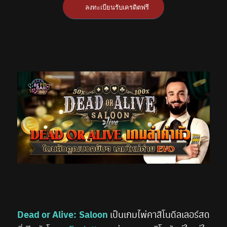
ลงทะเบียนรับเครดิตฟรี
Dead or Alive: Saloon
เป็นเกมไพ่คาสิโนดีลเลอร์สด