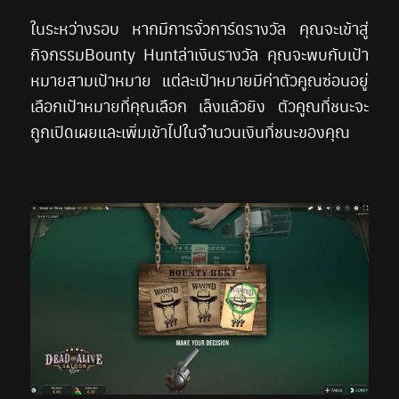
ในระหว่างรอบ หากมีการจั่วการ์ดรางวัล คุณจะเข้าสู่
กิจกรรมBounty Huntล่าเงินรางวัล คุณจะพบกับเป้า
หมายสามเป้าหมาย แต่ละเป้าหมายมีค่าตัวคูณซ่อนอยู่
เลือกเป้าหมายที่คุณเลือก เล็งแล้วยิง ตัวคูณที่ชนะจะ
ถูกเปิดเผยและเพิ่มเข้าไปในจำนวนเงินที่ชนะของคุณ