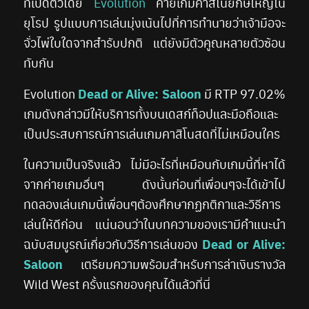
ที่เปิดตัวโดย
Evolution
ค่ายเกมคาสิโนยักษ์ใหญ่ใน
ยุโรป รูปแบบการเล่นมุ่งเน้นไปที่การทำนายว่าเจ้ามือจะ
จั่วไพ่ใบใดจากสำรับปกติ แต่ยังมีตัวคูณหลายตัวซ้อน
ทับกัน
Dead or Alive: Saloon
Evolution
มี RTP 97.02%
เกมดังกล่าวมีให้บริการทั้งบนเดสก์ท็อปและมือถือและ
เป็นประสบการณ์การเล่นเกมคาสิโนสดที่ไม่เหมือนใคร
ในความเป็นจริงแล้ว ไม่มีอะไรที่เหมือนกับเกมนี้ที่หาได้
จากค่ายเกมอื่นๆ ดังนั้นก่อนที่เพื่อนๆจะได้เข้าไป
ทดลองเล่นเกมนี้เพื่อนๆต้องศึกษากฏกติกาและวิธีการ
เล่นให้ดีก่อน แน่นอนว่าในบทความของเรามีคำแนะนำ
Dead or Alive:
ฉบับสมบูรณ์เกี่ยวกับวิธีการเล่นของ
Saloon
เตรียมความพร้อมสำหรับการล่าเงินรางวัล
Wild West ครั้งแรกของคุณได้แล้วที่นี่