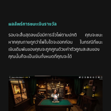
ผลลัพธ์การชนะเงินรางวัล
รอบจะสิ้นสุดลงเมื่อมีการจั่วไพ่ตามปกติ คุณจะชนะ
หากคุณทายถูกว่าไพ่ใบใดจะออกก่อน ในกรณีที่ชนะ
เงินเดิมพันของคุณจะถูกคูณด้วยค่าตัวคูณสะสมของ
คุณนั้นก็จะเป็นเงินทั้งหมดที่คุณจะได้