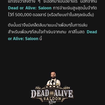
แท้จริงว่าสิ่งต่าง ๆ จะออกมาเป็นอย่างไร นอกจากนี้
Dead or Alive: Saloon
การจ่ายเงินสูงสุดนั้นจำกัด
ไว้ที่ 500,000 ดอลลาร์ (หรือเทียบเท่าในสกุลเงินอื่น)
ดังนั้นเราจึงมีเคล็ดลับมาแนะนำเพื่อนๆในการเล่น
Dead
สำหรับเพื่อนๆที่สนใจทำเงินจากเกม คาสิโนสด
or Alive: Saloon
นี้