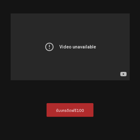
รับเครดิตฟรี100