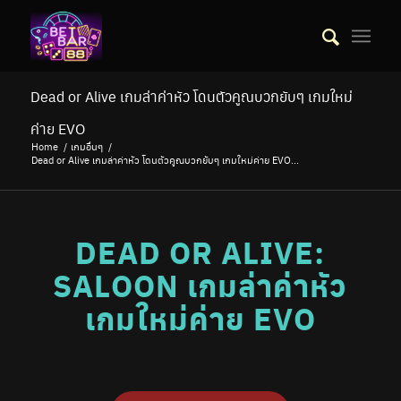
Dead or Alive เกมล่าค่าหัว โดนตัวคูณบวกยับๆ เกมใหม่
ค่าย EVO
Home
/
เกมอื่นๆ
/
Dead or Alive เกมล่าค่าหัว โดนตัวคูณบวกยับๆ เกมใหม่ค่าย EVO...
DEAD OR ALIVE:
SALOON เกมล่าค่าหัว
เกมใหม่ค่าย EVO