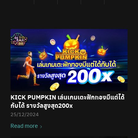
KICK PUMPKIN เล่นเกมเตะฟักทองมีแต่ได้
กับได้ รางวัลสูงสุด200x
25/12/2024
Read more