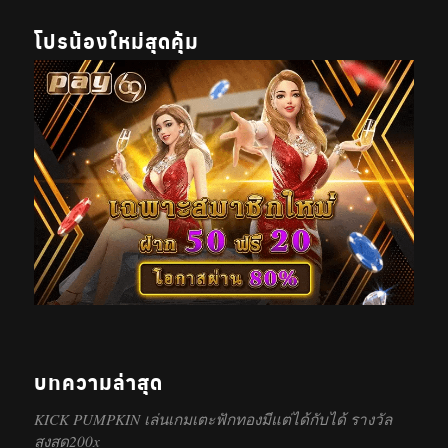
โปรน้องใหม่สุดคุ้ม
บทความล่าสุด
KICK PUMPKIN เล่นเกมเตะฟักทองมีแต่ได้กับได้ รางวัล
สูงสุด200x