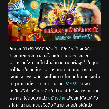
เกมยิงปลา ฟรีเครดิต ถอนได้ แตกง่าย ได้เงินจริง
ปัจจุบันเกมยิงปลาออนไลน์เป็นที่นิยมอย่างมาก
หลายๆเว็บไซต์จึงมีโปรโมชั่นมากมาย เพื่อจูงใจให้คุณ
เข้าไปเล่นในเว็บนั้นๆ หลายๆคนอาจเคยเจอบางเว็บ
แจกเครดิตฟรี พอทำเงินได้แล้ว ก็ไม่ยอมให้ถอน เจ็บใจ
สุดๆ แต่เว็บที่เราจะแนะนำ คือเว็บ
PAY69
มีแจก
เครดิตฟรี สำหรับสมาชิกใหม่ ถอนได้จริงอย่างแน่นอน
เพราะเราได้ถอนมาแล้ว
สมัครง่าย
เพียงแค่ตั้งไอดีกับ
รหัสผ่าน กรอกเบอร์มือถือ ก็สามารถสมัครได้แล้ว