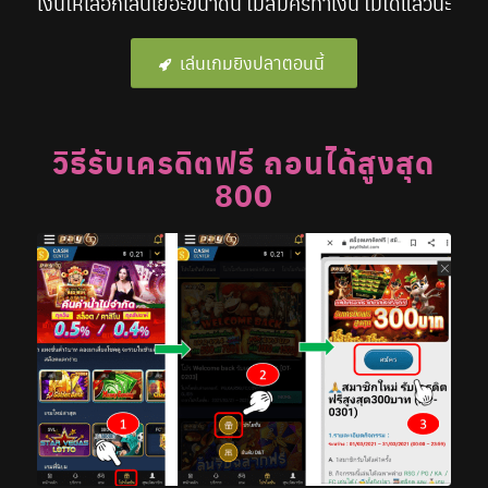
เงินให้เลือกเล่นเยอะขนาดนี้ ไม่สมัครทำเงิน ไม่ได้แล้วนะ
เล่นเกมยิงปลาตอนนี้
วิธีรับเครดิตฟรี ถอนได้สูงสุด
800