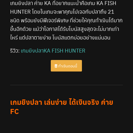
เกมยิงปลา ค่าย KA ที่อยากแนะนำคือเกม KA FISH
HUNTER โดยในเกมจะพาคุณไปเจอกับปลาถึง 21
ชนิด พร้อมยังมีฟีเจอร์พิเศษ ที่ช่วยให้คุณทำเงินได้มาก
ขึ้นอีกด้วย แม้ว่าโอกาสได้รับโบนัสสูงสุดจะไม่มากเท่า
ไหร่ แต่ปลาตายง่าย โบนัสแตกบ่อยอย่างแน่นอน
รีวิว:
เกมยิงปลาKA FISH HUNTER
ทำเงินตอนนี้
เกมยิงปลา เล่นง่าย ได้เงินจริง ค่าย
FC