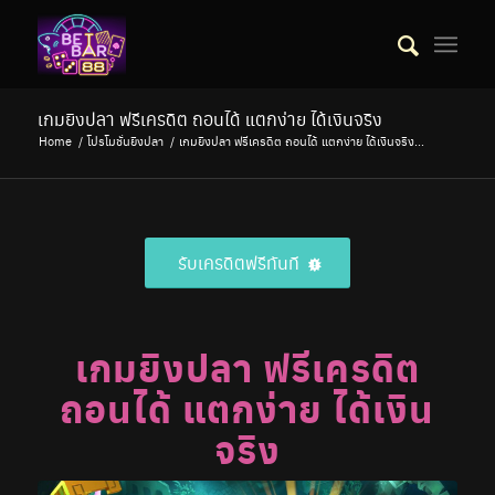
เกมยิงปลา ฟรีเครดิต ถอนได้ แตกง่าย ได้เงินจริง
Home
/
โปรโมชั่นยิงปลา
/
เกมยิงปลา ฟรีเครดิต ถอนได้ แตกง่าย ได้เงินจริง...
รับเครดิตฟรีทันที
เกมยิงปลา ฟรีเครดิต
ถอนได้ แตกง่าย ได้เงิน
จริง