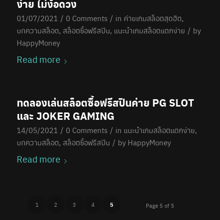
ง่าย ไม่ง้อดวง
/
/
01/07/2021
0 Comments
in
ค่ายเกมสล็อตสุดฮิต
,
/
บทความสล็อต
,
สล็อตซื้อฟรีสปิน
,
แนะนำเกมสล็อตเเตกง่าย
by
HappyMoney
Read more
ทดลองเล่นสล็อตซื้อฟรีสปินค่าย PG SLOT
และ JOKER GAMING
/
/
14/05/2021
0 Comments
in
แนะนำเกมสล็อตเเตกง่าย
,
/
บทความสล็อต
,
สล็อตซื้อฟรีสปิน
by
HappyMoney
Read more
5
1
2
3
4
Page 5 of 5