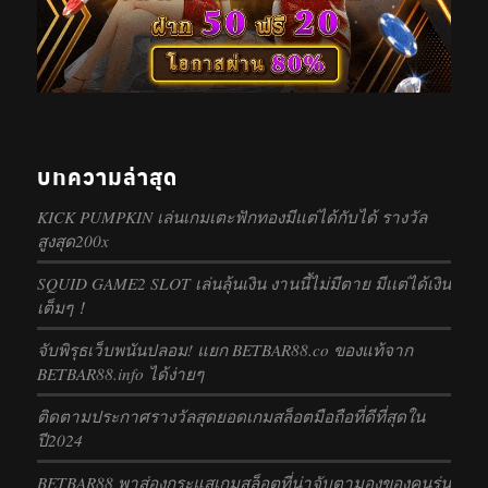
บทความล่าสุด
KICK PUMPKIN เล่นเกมเตะฟักทองมีแต่ได้กับได้ รางวัล
สูงสุด200x
SQUID GAME2 SLOT เล่นลุ้นเงิน งานนี้ไม่มีตาย มีเเต่ได้เงิน
เต็มๆ！
จับพิรุธเว็บพนันปลอม! แยก BETBAR88.co ของแท้จาก
BETBAR88.info ได้ง่ายๆ
ติดตามประกาศรางวัลสุดยอดเกมสล็อตมือถือที่ดีที่สุดใน
ปี2024
BETBAR88 พาส่องกระแสเกมสล็อตที่น่าจับตามองของคนรุ่น