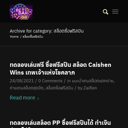
Archive for category: สล็อตซื้อฟรีสปิน
Home
/
สล็อตซื้อฟรีสปิน
ทดลองเล่นฟรี ซื้อฟรีสปิน สล็อต Caishen
Wins เทพเจ้าแห่งโชคลาภ
/
/
24/08/2021
0 Comments
in
แนะนำเกมสล็อตเเตกง่าย
,
/
ค่ายเกมสล็อตสุดฮิต
,
สล็อตซื้อฟรีสปิน
by
ZaiRen
Read more
ทดลองเล่นสล็อต PP ซื้อฟรีสปินได้ ทำเงิน